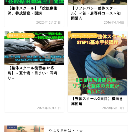
【整体スクール】「按腹療術
【リフレパシー整体スクー
師」養成講座・開講
ル】＜首・肩専科コース＞初
開講☆
2022年12月21日
2016年4月4日
整体＆リフレスクール
整体＆リフレスクール
【整体スクール復習会 in広
島】～五十肩・目まい・耳鳴
り～
【整体スクール2日目】横向き
施術編
2024年10月31日
2020年3月11日
やはり早朝は・・☆