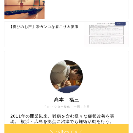
【喜びのお声】⑥ガンコな肩こり＆腰痛
髙本 福三
「TPドクター整体 一福」主宰
2011年の開業以来、難病を含む様々な症状改善を実
現。 横浜・広島を拠点に沼津でも施術活動を行う。
＼ Follow me ／