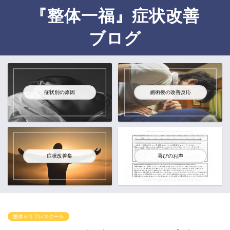
『整体一福』症状改善
ブログ
横浜＆広島で症状改善を手がけて15年
「TPドクター整体 一福」
様々な症状の解決法・改善症例をここにご紹介。
症状別の原因
施術後の改善反応
症状改善集
喜びのお声
整体＆リフレスクール