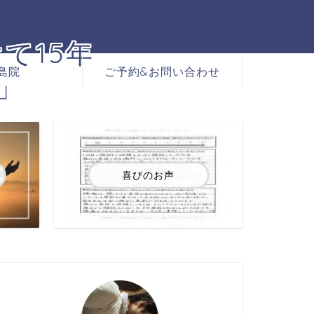
て15年
島院
ご予約&お問い合わせ
」
喜びのお声