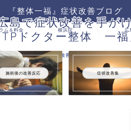
『整体一福』症状改善ブログ
広島で症状改善を手がけ
ラム＆料金
横浜院
広
「TPドクター整体 一福
様々な症状の解決法・改善症例をここにご紹介。
施術後の改善反応
症状改善集